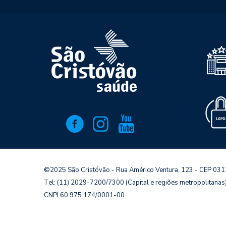
©2025 São Cristóvão - Rua Américo Ventura, 123 - CEP 03
Tel: (11) 2029-7200/7300 (Capital e regiões metropolitana
CNPJ 60.975.174/0001-00