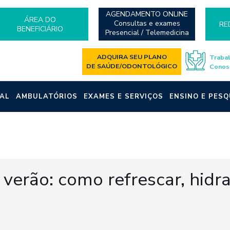
AGENDAMENTO ONLINE
ÁREA DO
Consultas e exames
RE
BENEFICIÁRIO
Presencial / Telemedicina
ADQUIRA SEU PLANO
Traba
DE SAÚDE/ODONTOLÓGICO
Conos
AL
AMBULATÓRIOS
EXAMES E SERVIÇOS
ENSINO E PESQ
verão: como refrescar, hidra