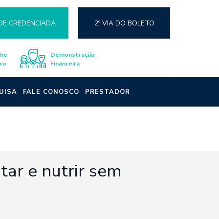
DE CREDENCIADA
2º VIA DO BOLETO
lhe
Demonstração
co
Financeira
UISA
FALE CONOSCO
PRESTADOR
tar e nutrir sem