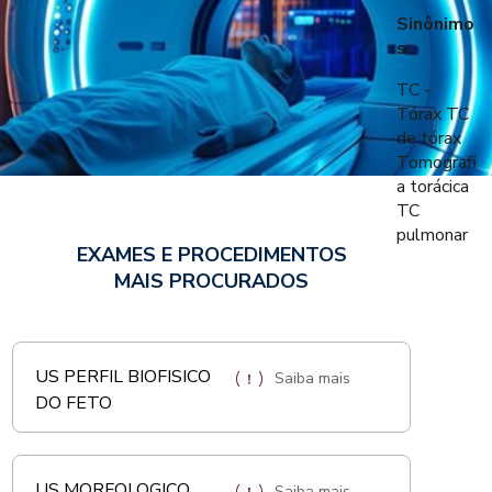
Sinônimo
s:
TC -
Tórax TC
de tórax
Tomografi
a torácica
TC
pulmonar
EXAMES E PROCEDIMENTOS
MAIS PROCURADOS
US PERFIL BIOFISICO
Saiba mais
DO FETO
US MORFOLOGICO
Saiba mais