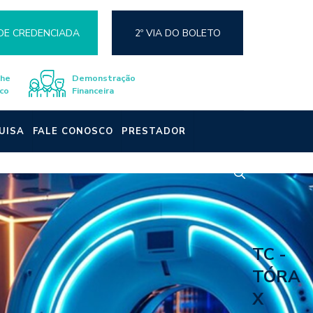
DE CREDENCIADA
2º VIA DO BOLETO
lhe
Demonstração
co
Financeira
UISA
FALE CONOSCO
PRESTADOR
TC -
TÓRA
X