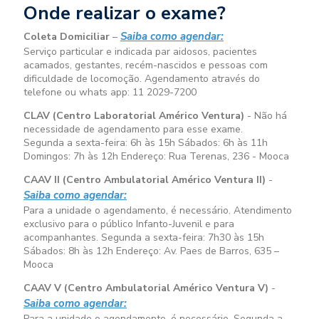
Onde realizar o exame?
Saiba como agendar:
Coleta Domiciliar
–
Serviço particular e indicada par aidosos, pacientes
acamados, gestantes, recém-nascidos e pessoas com
dificuldade de locomoção. Agendamento através do
telefone ou whats app: 11 2029-7200
CLAV (Centro Laboratorial Américo Ventura)
- Não há
necessidade de agendamento para esse exame.
Segunda a sexta-feira:
6h às 15h
Sábados:
6h às 11h
Domingos:
7h às 12h
Endereço: Rua Terenas, 236 - Mooca
CAAV II (Centro Ambulatorial Américo Ventura II)
-
Saiba como agendar:
Para a unidade o agendamento, é necessário. Atendimento
exclusivo para o público Infanto-Juvenil e para
acompanhantes. Segunda a sexta-feira:
7h30 às 15h
Sábados:
8h às 12h
Endereço: Av. Paes de Barros, 635 –
Mooca
CAAV V (Centro Ambulatorial Américo Ventura V)
-
Saiba como agendar:
Para a unidade o agendamento, é necessário. Segunda a