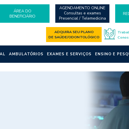
AGENDAMENTO ONLINE
ÁREA DO
Consultas e exames
RE
BENEFICIÁRIO
Presencial / Telemedicina
ADQUIRA SEU PLANO
Traba
DE SAÚDE/ODONTOLÓGICO
Conos
AL
AMBULATÓRIOS
EXAMES E SERVIÇOS
ENSINO E PESQ