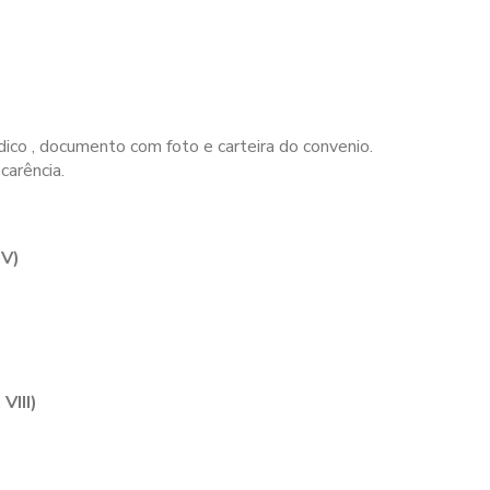
ico , documento com foto e carteira do convenio.
carência.
IV)
VIII)