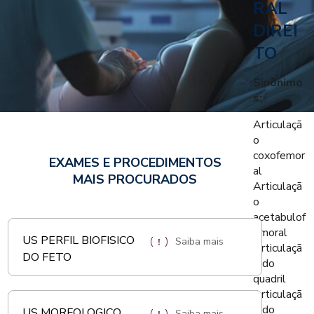
RAL
DIREI
TO
Sinônimo
s:
Articulaçã
o
coxofemor
EXAMES E PROCEDIMENTOS
al
MAIS PROCURADOS
Articulaçã
o
acetabulof
emoral
US PERFIL BIOFISICO
Saiba mais
Articulaçã
DO FETO
o do
quadril
Articulaçã
o do
US MORFOLOGICO
Saiba mais