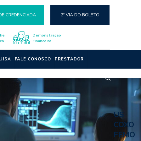
DE CREDENCIADA
2º VIA DO BOLETO
lhe
Demonstração
co
Financeira
UISA
FALE CONOSCO
PRESTADOR
US
COXO
FEMO