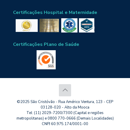
Certificações Hospital e Maternidade
Certificações Plano de Saúde
©2025 São Cristóvão - Rua Américo Ventura, 123 - CEP
03128-020 - Alto da Mooca
Tel: (11) 2029-7200/7300 (Capital e regiões
metropolitanas) e 0800 770-0666 (Demais Localidades)
CNPJ 60.975.174/0001-00