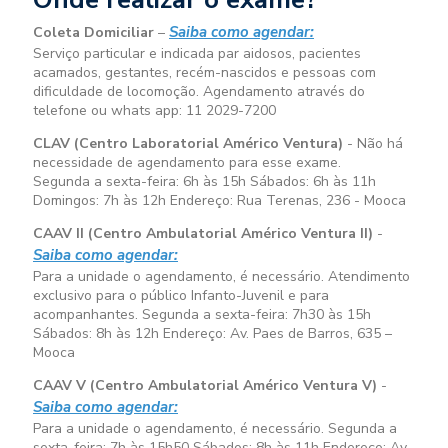
Saiba como agendar:
Coleta Domiciliar
–
Serviço particular e indicada par aidosos, pacientes
acamados, gestantes, recém-nascidos e pessoas com
dificuldade de locomoção. Agendamento através do
telefone ou whats app: 11 2029-7200
CLAV (Centro Laboratorial Américo Ventura)
- Não há
necessidade de agendamento para esse exame.
Segunda a sexta-feira:
6h às 15h
Sábados:
6h às 11h
Domingos:
7h às 12h
Endereço: Rua Terenas, 236 - Mooca
CAAV II (Centro Ambulatorial Américo Ventura II)
-
Saiba como agendar:
Para a unidade o agendamento, é necessário. Atendimento
exclusivo para o público Infanto-Juvenil e para
acompanhantes. Segunda a sexta-feira:
7h30 às 15h
Sábados:
8h às 12h
Endereço: Av. Paes de Barros, 635 –
Mooca
CAAV V (Centro Ambulatorial Américo Ventura V)
-
Saiba como agendar:
Para a unidade o agendamento, é necessário. Segunda a
sexta-feira:
7h às 15h50
Sábados:
8h às 11h
Endereço: Av.