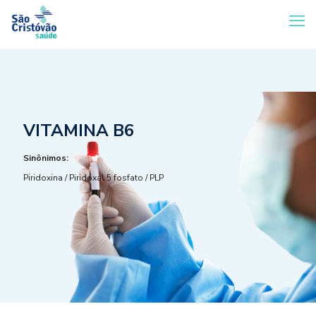
VITAMINA B6
Sinônimos:
Piridoxina / Piridoxal 5 fosfato / PLP