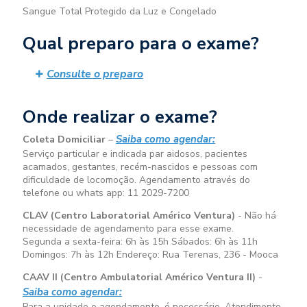
Sangue Total Protegido da Luz e Congelado
Qual preparo para o exame?
Consulte o preparo
Onde realizar o exame?
Saiba como agendar:
Coleta Domiciliar
–
Serviço particular e indicada par aidosos, pacientes
acamados, gestantes, recém-nascidos e pessoas com
dificuldade de locomoção. Agendamento através do
telefone ou whats app: 11 2029-7200
CLAV (Centro Laboratorial Américo Ventura)
- Não há
necessidade de agendamento para esse exame.
Segunda a sexta-feira:
6h às 15h
Sábados:
6h às 11h
Domingos:
7h às 12h
Endereço: Rua Terenas, 236 - Mooca
CAAV II (Centro Ambulatorial Américo Ventura II)
-
Saiba como agendar:
Para a unidade o agendamento, é necessário. Atendimento