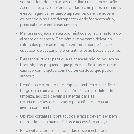
ser posicionados em locais que dificultem a locomoção.
Além disso, deve-se tomar cuidado com pisos molhados
e escorregadios, evitando tapetes, pisos encerados e
colocando pisos antiderrapantes onde for necessário,
principalmente em áreas úmidas;
Mantenha objetos e eletrodomésticos com chama fora do
alcance de crianças. Também é importante deixar os
cabos das panelas no fogão voltados para trás, sem
esquecer de utilizar preferencialmente as bocas traseiras.
É essencial cuidar para que as crianças não coloquem na
boca objetos pequenos que podem asfixiá-las e tomar
cuidado com objetos com fios ou cordões que podem
sufocar;
Remédios e produtos de limpeza também devem ficar
longe do alcance de crianças. Ao utilizar produtos de
limpeza, adultos devem se atentar para as
recomendações de utilização para não se intoxicar
involuntariamente;
Objetos cortantes, pontiagudos e facas devem ser bem
guardados e ao manuseá-los é necessário atenção;
Para evitar choques, as tomadas devem estar bem