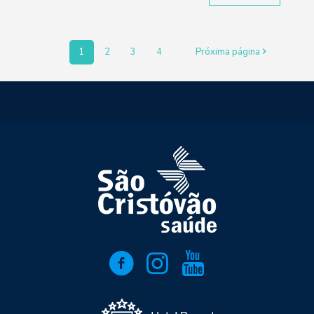
1
2
3
4
Próxima página