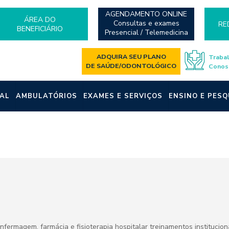
AGENDAMENTO ONLINE
ÁREA DO
Consultas e exames
RE
BENEFICIÁRIO
Presencial / Telemedicina
ADQUIRA SEU PLANO
Traba
DE SAÚDE/ODONTOLÓGICO
Conos
AL
AMBULATÓRIOS
EXAMES E SERVIÇOS
ENSINO E PESQ
nfermagem, farmácia e fisioterapia hospitalar treinamentos institucio