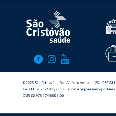
©2025 São Cristóvão - Rua Américo Ventura, 123 - CEP 03
Tel: (11) 2029-7200/7300 (Capital e regiões metropolitana
CNPJ 60.975.174/0001-00