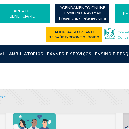
AGENDAMENTO ONLINE
ÁREA DO
Consultas e exames
RE
BENEFICIÁRIO
Presencial / Telemedicina
ADQUIRA SEU PLANO
Traba
DE SAÚDE/ODONTOLÓGICO
Conos
AL
AMBULATÓRIOS
EXAMES E SERVIÇOS
ENSINO E PESQ
es