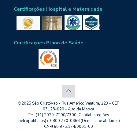
Certificações Hospital e Maternidade
Certificações Plano de Saúde
©2025 São Cristóvão - Rua Américo Ventura, 123 - CEP
03128-020 - Alto da Mooca
Tel: (11) 2029-7200/7300 (Capital e regiões
metropolitanas) e 0800 770-0666 (Demais Localidades)
CNPJ 60.975.174/0001-00