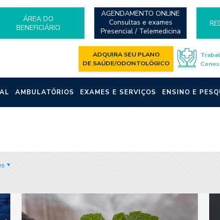
AGENDAMENTO ONLINE
ÁREA DO
Consultas e exames
RE
BENEFICIÁRIO
Presencial / Telemedicina
ADQUIRA SEU PLANO
Traba
DE SAÚDE/ODONTOLÓGICO
Conos
AL
AMBULATÓRIOS
EXAMES E SERVIÇOS
ENSINO E PESQ
es