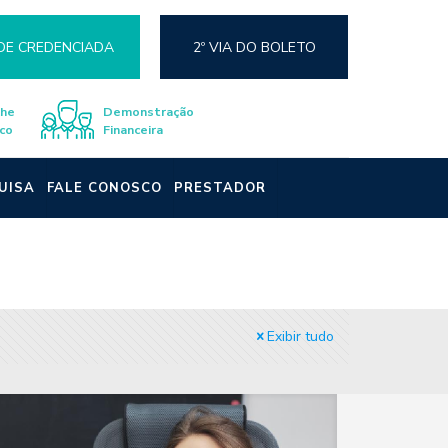
DE CREDENCIADA
2º VIA DO BOLETO
lhe
Demonstração
co
Financeira
UISA
FALE CONOSCO
PRESTADOR
Exibir tudo