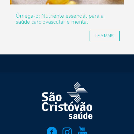
Ômega-3: Nutriente essencial para a
saúde cardiovascular e mental
LEIA MAIS