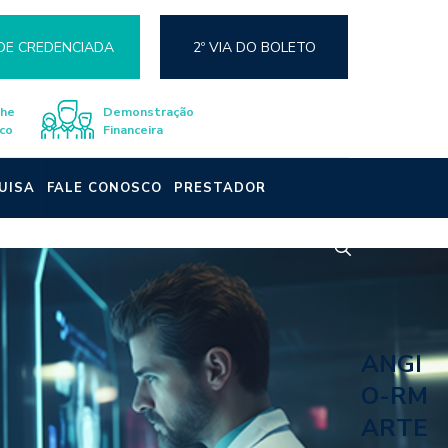
DE CREDENCIADA
2º VIA DO BOLETO
lhe
Demonstração
co
Financeira
UISA
FALE CONOSCO
PRESTADOR
ANGI
O-RM
ARTE