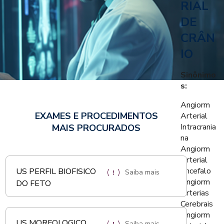
RIAL
DE
CRÂN
IO
Sinônimo
s:
Angiorm
EXAMES E PROCEDIMENTOS
Arterial
Intracrania
MAIS PROCURADOS
na
Angiorm
Arterial
Encefalo
US PERFIL BIOFISICO
Saiba mais
Angiorm
DO FETO
Arterias
Cerebrais
Angiorm
US MORFOLOGICO
Saiba mais