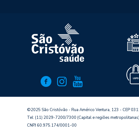
©2025 São Cristóvão - Rua Américo Ventura, 123 - CEP 03
Tel: (11) 2029-7200/7300 (Capital e regiões metropolitana
CNPJ 60.975.174/0001-00