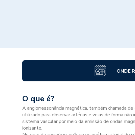
ONDE R
O que é?
A angiorressonância magnética, também chamada de a
utilizado para observar artérias e veias de forma não 
sistema vascular por meio da emissão de ondas magné
ionizante.
No caso da angiorressonância magnética arterial de crâ