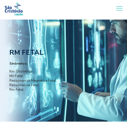
RM FETAL
Sinônimos:
Rm Obstetrica
Mri Fetal
Ressonancia Magnetica Fetal
Ressonancia Fetal
Rm Fetal