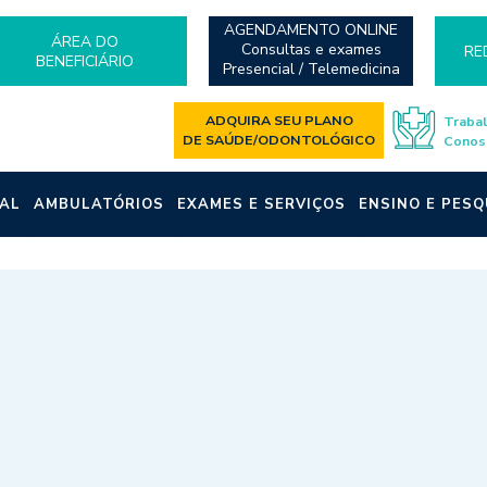
AGENDAMENTO ONLINE
ÁREA DO
Consultas e exames
RE
BENEFICIÁRIO
Presencial / Telemedicina
ADQUIRA SEU PLANO
Traba
DE SAÚDE/ODONTOLÓGICO
Conos
AL
AMBULATÓRIOS
EXAMES E SERVIÇOS
ENSINO E PESQ