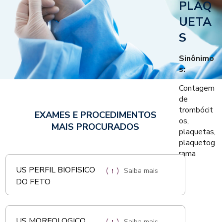
PLAQ
UETA
S
Sinônimo
s:
Contagem
de
trombócit
EXAMES E PROCEDIMENTOS
os,
MAIS PROCURADOS
plaquetas,
plaquetog
rama
US PERFIL BIOFISICO
Saiba mais
DO FETO
US MORFOLOGICO
Saiba mais