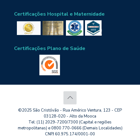
Certificações Hospital e Maternidade
Certificações Plano de Saúde
©2025 São Cristóvão - Rua Américo Ventura, 123 - CEP
03128-020 - Alto da Mooca
Tel: (11) 2029-7200/7300 (Capital e regiões
metropolitanas) e 0800 770-0666 (Demais Localidades)
CNPJ 60.975.174/0001-00