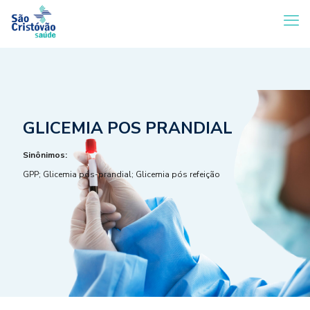
GLICEMIA POS PRANDIAL
Sinônimos:
GPP; Glicemia pós-prandial; Glicemia pós refeição