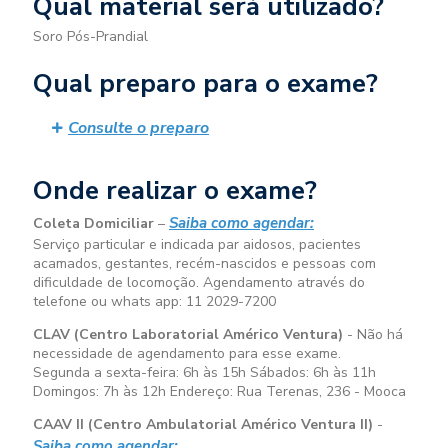
Qual material será utilizado?
Soro Pós-Prandial
Qual preparo para o exame?
Consulte o preparo
Onde realizar o exame?
Saiba como agendar:
Coleta Domiciliar
–
Serviço particular e indicada par aidosos, pacientes
acamados, gestantes, recém-nascidos e pessoas com
dificuldade de locomoção. Agendamento através do
telefone ou whats app: 11 2029-7200
CLAV (Centro Laboratorial Américo Ventura)
- Não há
necessidade de agendamento para esse exame.
Segunda a sexta-feira:
6h às 15h
Sábados:
6h às 11h
Domingos:
7h às 12h
Endereço: Rua Terenas, 236 - Mooca
CAAV II (Centro Ambulatorial Américo Ventura II)
-
Saiba como agendar: