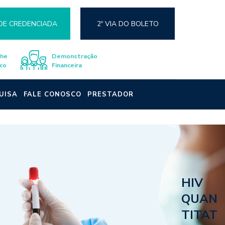
DE CREDENCIADA
2º VIA DO BOLETO
lhe
Demonstração
co
Financeira
UISA
FALE CONOSCO
PRESTADOR
HIV
QUAN
TITAT