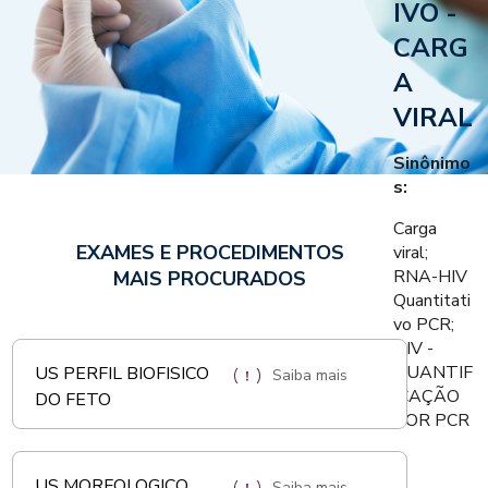
IVO -
CARG
A
VIRAL
Sinônimo
s:
Carga
EXAMES E PROCEDIMENTOS
viral;
RNA-HIV
MAIS PROCURADOS
Quantitati
vo PCR;
HIV -
QUANTIF
US PERFIL BIOFISICO
Saiba mais
ICAÇÃO
DO FETO
POR PCR
US MORFOLOGICO
Saiba mais