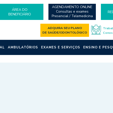
AGENDAMENTO ONLINE
ÁREA DO
Consultas e exames
RE
BENEFICIÁRIO
Presencial / Telemedicina
ADQUIRA SEU PLANO
Traba
DE SAÚDE/ODONTOLÓGICO
Conos
AL
AMBULATÓRIOS
EXAMES E SERVIÇOS
ENSINO E PESQ