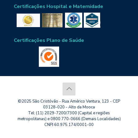
Certificações Hospital e Maternidade
Certificações Plano de Saúde
©2025 São Cristóvão - Rua Américo Ventura, 123 - CEP
03128-020 - Alto da Mooca
Tel: (11) 2029-7200/7300 (Capital e regiões
metropolitanas) e 0800 770-0666 (Demais Localidades)
CNPJ 60.975.174/0001-00