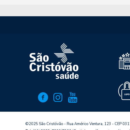
©2025 São Cristóvão - Rua Américo Ventura, 123 - CEP 03