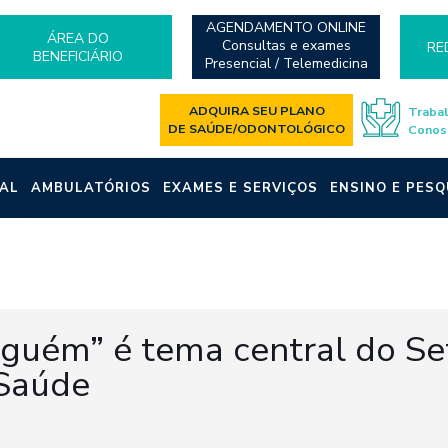
AGENDAMENTO ONLINE
ÁREA DO
Consultas e exames
RE
BENEFICIÁRIO
Presencial / Telemedicina
ADQUIRA SEU PLANO
Traba
DE SAÚDE/ODONTOLÓGICO
Conos
AL
AMBULATÓRIOS
EXAMES E SERVIÇOS
ENSINO E PESQ
 alguém” é tema central do 
 Saúde