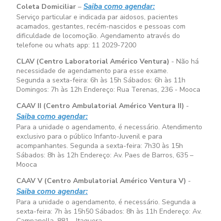
Saiba como agendar:
Coleta Domiciliar
–
Serviço particular e indicada par aidosos, pacientes
acamados, gestantes, recém-nascidos e pessoas com
dificuldade de locomoção. Agendamento através do
telefone ou whats app: 11 2029-7200
CLAV (Centro Laboratorial Américo Ventura)
- Não há
necessidade de agendamento para esse exame.
Segunda a sexta-feira:
6h às 15h
Sábados:
6h às 11h
Domingos:
7h às 12h
Endereço: Rua Terenas, 236 - Mooca
CAAV II (Centro Ambulatorial Américo Ventura II)
-
Saiba como agendar:
Para a unidade o agendamento, é necessário. Atendimento
exclusivo para o público Infanto-Juvenil e para
acompanhantes. Segunda a sexta-feira:
7h30 às 15h
Sábados:
8h às 12h
Endereço: Av. Paes de Barros, 635 –
Mooca
CAAV V (Centro Ambulatorial Américo Ventura V)
-
Saiba como agendar:
Para a unidade o agendamento, é necessário. Segunda a
sexta-feira:
7h às 15h50
Sábados:
8h às 11h
Endereço: Av.
Campanella, 881 - Itaquera