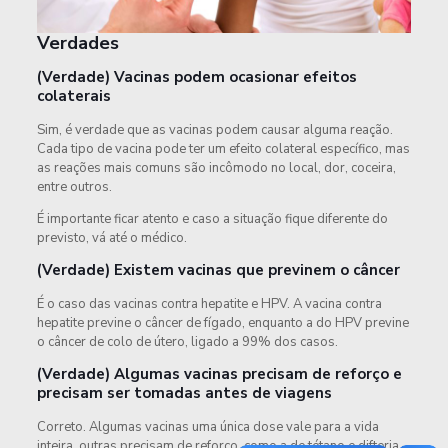
Verdades
(Verdade) Vacinas podem ocasionar efeitos
colaterais
Sim, é verdade que as vacinas podem causar alguma reação.
Cada tipo de vacina pode ter um efeito colateral específico, mas
as reações mais comuns são incômodo no local, dor, coceira,
entre outros.
É importante ficar atento e caso a situação fique diferente do
previsto, vá até o médico.
(Verdade) Existem vacinas que previnem o câncer
É o caso das vacinas contra hepatite e HPV. A vacina contra
hepatite previne o câncer de fígado, enquanto a do HPV previne
o câncer de colo de útero, ligado a 99% dos casos.
(Verdade) Algumas vacinas precisam de reforço e
precisam ser tomadas antes de viagens
Correto. Algumas vacinas uma única dose vale para a vida
inteira, outras precisam de reforço, como a de tétano e difteria.