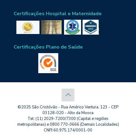
Certificações Hospital e Maternidade
Certificações Plano de Saúde
©2025 São Cristóvão - Rua Américo Ventura, 123 - CEP
03128-020 - Alto da Mooca
Tel: (11) 2029-7200/7300 (Capital e regiões
metropolitanas) e 0800 770-0666 (Demais Localidades)
CNPJ 60.975.174/0001-00