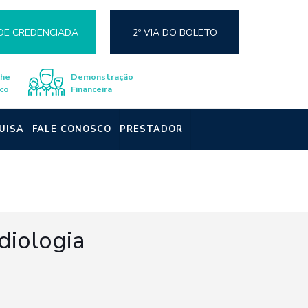
DE CREDENCIADA
2º VIA DO BOLETO
lhe
Demonstração
co
Financeira
UISA
FALE CONOSCO
PRESTADOR
diologia