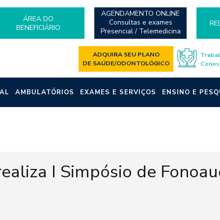
AGENDAMENTO ONLINE
ÁREA DO
Consultas e exames
RE
BENEFICIÁRIO
Presencial / Telemedicina
ADQUIRA SEU PLANO
Traba
DE SAÚDE/ODONTOLÓGICO
Conos
AL
AMBULATÓRIOS
EXAMES E SERVIÇOS
ENSINO E PESQ
ealiza I Simpósio de Fonoau