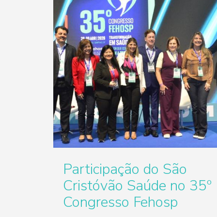
Participação do São
Cristóvão Saúde no 35º
Congresso Fehosp