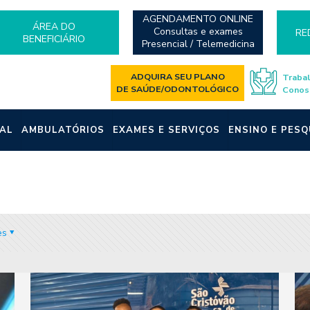
AGENDAMENTO ONLINE
ÁREA DO
Consultas e exames
RE
BENEFICIÁRIO
Presencial / Telemedicina
ADQUIRA SEU PLANO
Traba
DE SAÚDE/ODONTOLÓGICO
Conos
AL
AMBULATÓRIOS
EXAMES E SERVIÇOS
ENSINO E PESQ
es