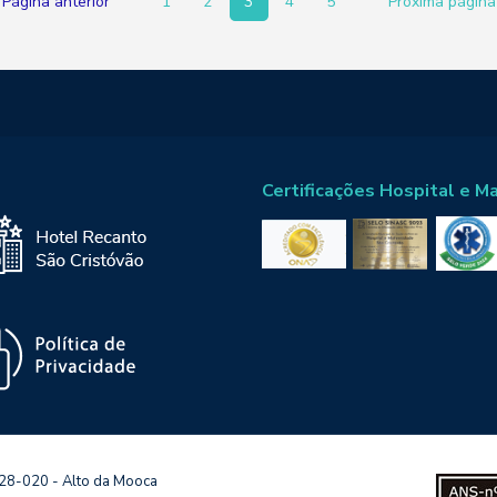
Página anterior
1
2
3
4
5
Próxima página
Certificações Hospital e M
128-020 - Alto da Mooca