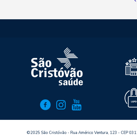
©2025 São Cristóvão - Rua Américo Ventura, 123 - CEP 03