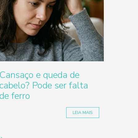
Cansaço e queda de
cabelo? Pode ser falta
de ferro
LEIA MAIS