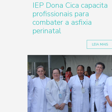
IEP Dona Cica capacita
profissionais para
combater a asfixia
perinatal
LEIA MAIS