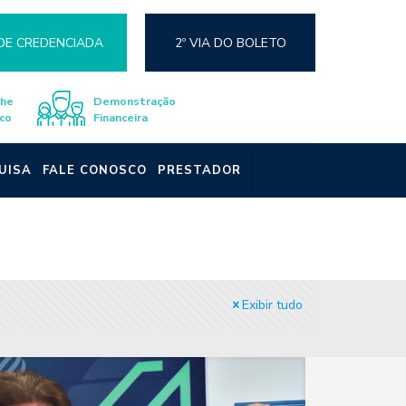
DE CREDENCIADA
2º VIA DO BOLETO
lhe
Demonstração
co
Financeira
UISA
FALE CONOSCO
PRESTADOR
Exibir tudo