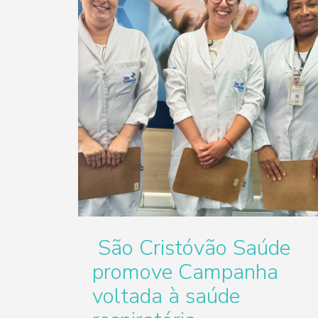
São Cristóvão Saúde
promove Campanha
voltada à saúde