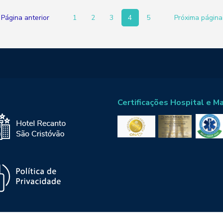
Página anterior
1
2
3
4
5
Próxima página
Certificações Hospital e M