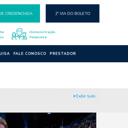
DE CREDENCIADA
2º VIA DO BOLETO
lhe
Demonstração
co
Financeira
UISA
FALE CONOSCO
PRESTADOR
Exibir tudo