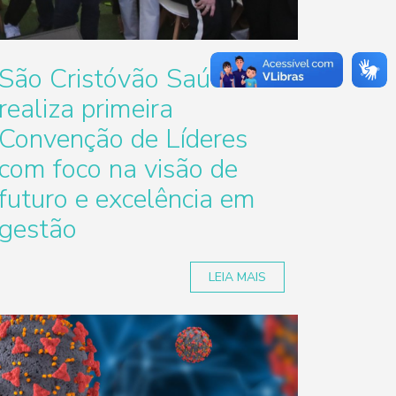
São Cristóvão Saúde
realiza primeira
Convenção de Líderes
com foco na visão de
futuro e excelência em
gestão
LEIA MAIS