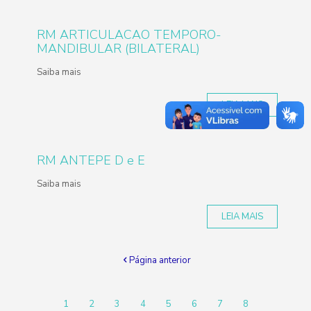
RM ARTICULACAO TEMPORO-
MANDIBULAR (BILATERAL)
Saiba mais
LEIA MAIS
RM ANTEPE D e E
Saiba mais
LEIA MAIS
Página anterior
1
2
3
4
5
6
7
8