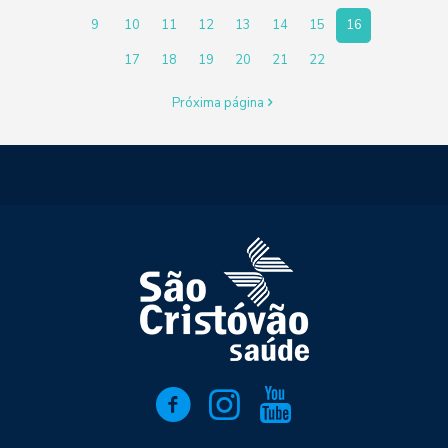
9
10
11
12
13
14
15
16
17
18
19
20
21
22
Próxima página