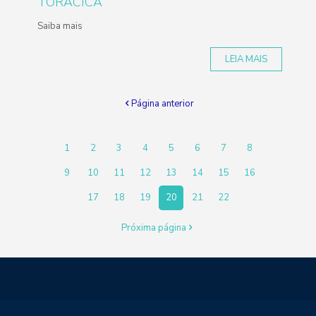
TORÁCICA
Saiba mais
LEIA MAIS
Página anterior
1
2
3
4
5
6
7
8
9
10
11
12
13
14
15
16
17
18
19
20
21
22
Próxima página