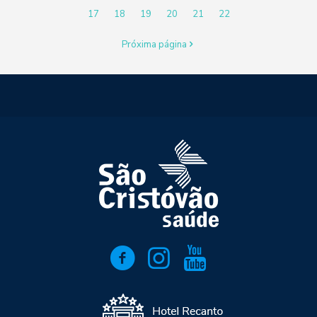
17
18
19
20
21
22
Próxima página