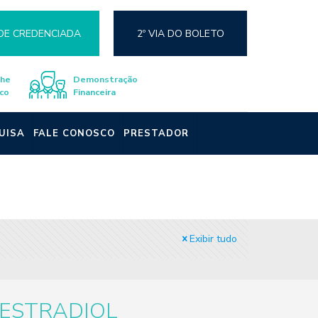
DE CREDENCIADA
2º VIA DO BOLETO
lhe
Demonstração
co
Financeira
UISA
FALE CONOSCO
PRESTADOR
Exibir tudo
ESTRADIOL