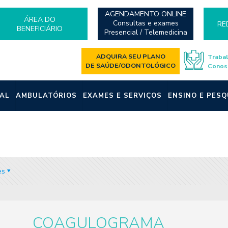
AGENDAMENTO ONLINE
ÁREA DO
Consultas e exames
RE
BENEFICIÁRIO
Presencial / Telemedicina
ADQUIRA SEU PLANO
Traba
DE SAÚDE/ODONTOLÓGICO
Conos
AL
AMBULATÓRIOS
EXAMES E SERVIÇOS
ENSINO E PESQ
es
COAGULOGRAMA