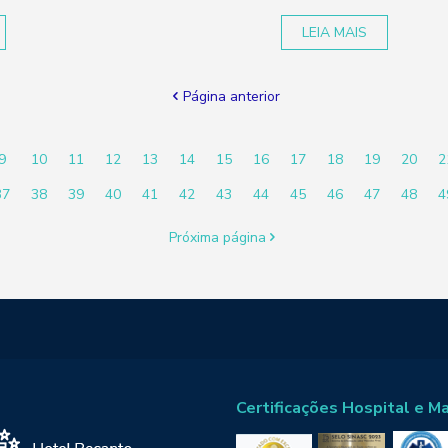
LEIA MAIS
Página anterior
9
10
11
12
13
14
15
16
17
18
19
20
2
37
38
39
40
41
42
43
44
45
46
47
48
4
Próxima página
Certificações Hospital e M