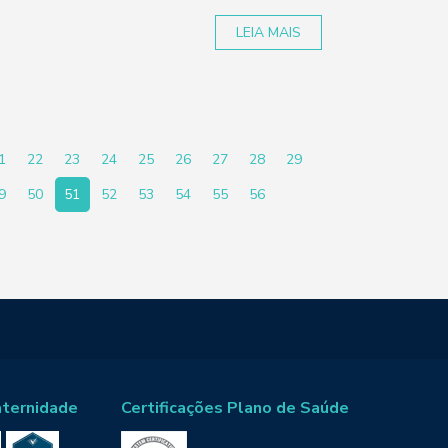
LEIA MAIS
1
22
23
24
25
26
27
28
29
9
50
51
52
53
54
55
56
aternidade
Certificações Plano de Saúde