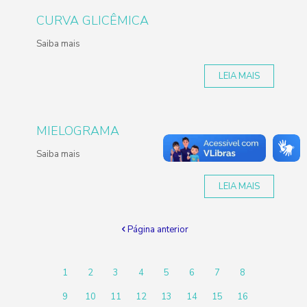
CURVA GLICÊMICA
Saiba mais
LEIA MAIS
MIELOGRAMA
Saiba mais
LEIA MAIS
Página anterior
1
2
3
4
5
6
7
8
9
10
11
12
13
14
15
16