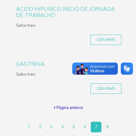
ACIDO HIPURICO INÍCIO DE JORNADA
DE TRABALHO
Saiba mais
LEIA MAIS
GASTRINA
Saiba mais
LEIA MAIS
Página anterior
1
2
3
4
5
6
7
8