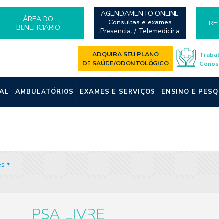
AGENDAMENTO ONLINE
ÁREA DO
Consultas e exames
RE
BENEFICIÁRIO
Presencial / Telemedicina
ADQUIRA SEU PLANO
Traba
DE SAÚDE/ODONTOLÓGICO
Conos
AL
AMBULATÓRIOS
EXAMES E SERVIÇOS
ENSINO E PESQ
es
PSA LIVRE