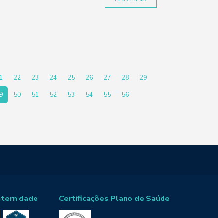
1
22
23
24
25
26
27
28
29
9
50
51
52
53
54
55
56
aternidade
Certificações Plano de Saúde