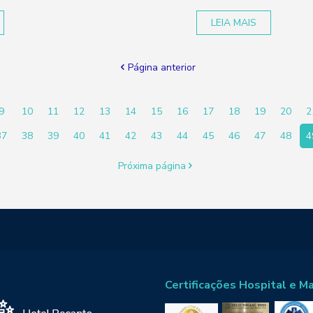
LEIA MAIS
Página anterior
9
10
11
12
13
14
15
16
17
18
19
20
2
37
38
39
40
41
42
43
44
45
46
47
48
4
Próxima página
Certificações Hospital e M