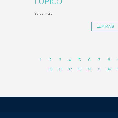
LUPICO
Saiba mais
LEIA MAIS
1
2
3
4
5
6
7
8
30
31
32
33
34
35
36