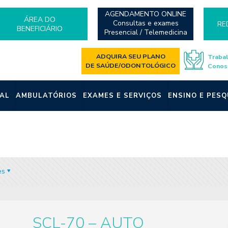
AGENDAMENTO ONLINE
ÁREA DO
Consultas e exames
RE
BENEFICIÁRIO
Presencial / Telemedicina
ADQUIRA SEU PLANO
Traba
DE SAÚDE/ODONTOLÓGICO
Conos
AL
AMBULATÓRIOS
EXAMES E SERVIÇOS
ENSINO E PESQ
es
SCL-70 – AUTO