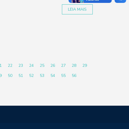
LEIA MAIS
1
22
23
24
25
26
27
28
29
9
50
51
52
53
54
55
56