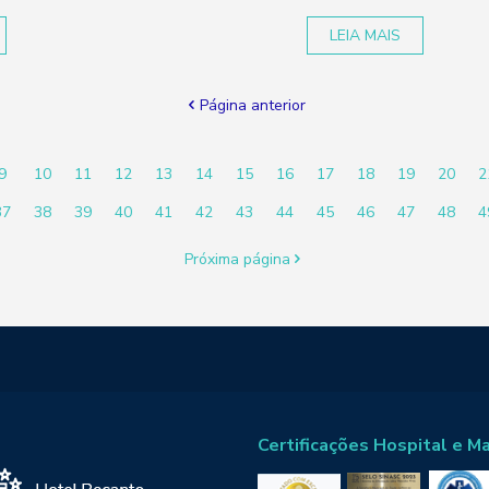
LEIA MAIS
Página anterior
9
10
11
12
13
14
15
16
17
18
19
20
2
37
38
39
40
41
42
43
44
45
46
47
48
4
Próxima página
Certificações Hospital e M