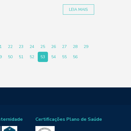
LEIA MAIS
1
22
23
24
25
26
27
28
29
9
50
51
52
53
54
55
56
aternidade
Certificações Plano de Saúde