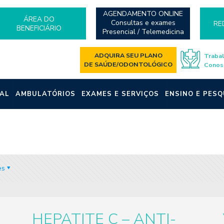
AGENDAMENTO ONLINE
ÁREA DO
Consultas e exames
RE
BENEFICIÁRIO
Presencial / Telemedicina
ADQUIRA SEU PLANO
Traba
DE SAÚDE/ODONTOLÓGICO
Conos
AL
AMBULATÓRIOS
EXAMES E SERVIÇOS
ENSINO E PESQ
es
HEPATITE C – ANTI-