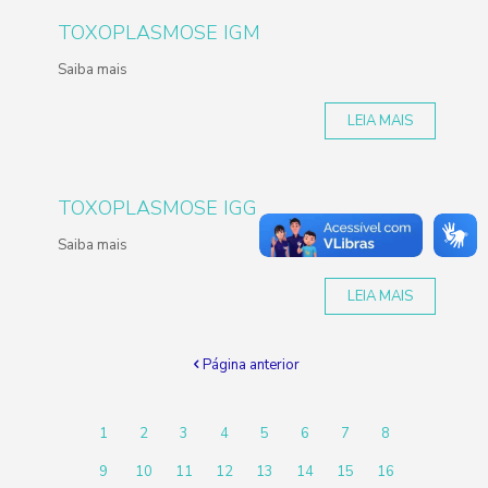
TOXOPLASMOSE IGM
Saiba mais
LEIA MAIS
TOXOPLASMOSE IGG
Saiba mais
LEIA MAIS
Página anterior
1
2
3
4
5
6
7
8
9
10
11
12
13
14
15
16